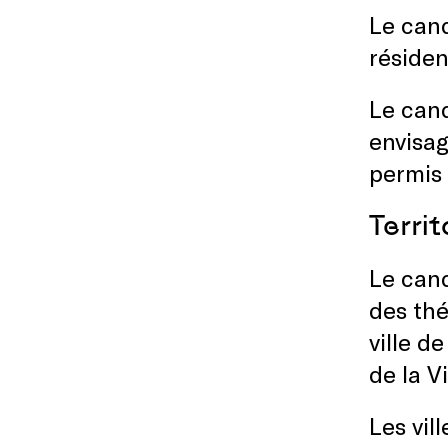
Le cand
réside
Le cand
envisag
permis
Terri
Le cand
des thé
ville d
de la V
Les vil