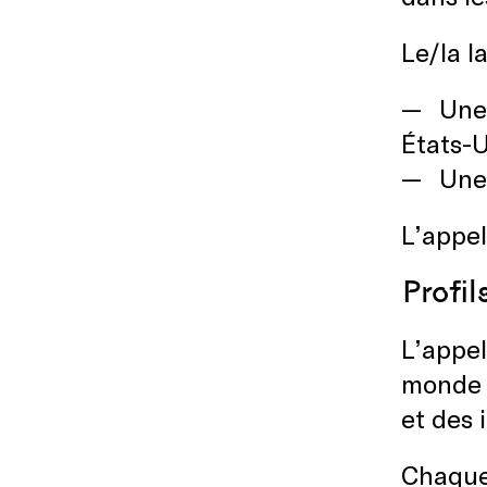
Le/la l
Une 
États-U
Une
L’appel
Profi
L’appel
monde a
et des 
Chaque