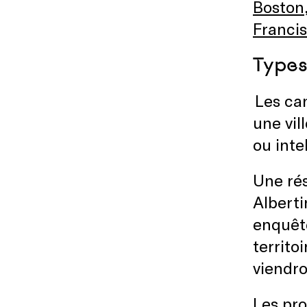
Boston
Franci
Types
Les can
une vil
ou inte
Une rés
Albert
enquête
territo
viendro
Les pro