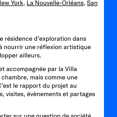
ew York
,
La Nouvelle-Orléans
,
S
an
de résidence d’exploration dans
à nourrir une réflexion artistique
elopper ailleurs.
et accompagnée par la Villa
en chambre, mais comme une
C’est le rapport du projet au
res, visites, évènements et partages
rter sur une question de société