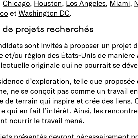
,
Chicago
,
Houston
,
Los Angeles
,
Miami
,
N
sco
et
Washington DC
.
 de projets recherchés
didats sont invités à proposer un projet 
le et/ou région des États-Unis de manière 
llectuelle originale qui ne pourrait se dév
idence d’exploration, telle que proposée 
ine, ne se conçoit pas comme un travail 
 de terrain qui inspire et crée des liens. 
ire qui en fait l’intérêt. Ainsi, les rencont
nt nourrir le travail mené.
jets présentés devront nécessairement po