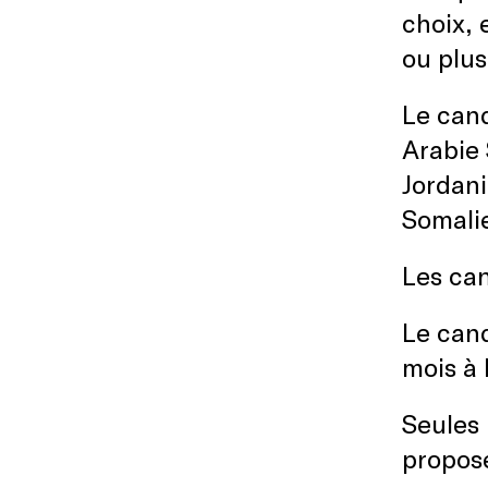
choix, 
ou plu
Le cand
Arabie 
Jordani
Somalie
Les can
Le cand
mois à
Seules 
propos