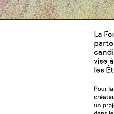
La Fo
parte
candi
vise 
les É
Pour la
créateu
un proj
dans le