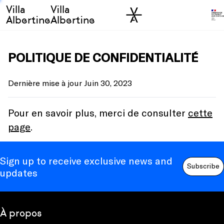
Villa
Villa
Skip to sidebar
Skip to main
Albertine
Albertine
POLITIQUE DE CONFIDENTIALITÉ
Dernière mise à jour Juin 30, 2023
Pour en savoir plus, merci de consulter
cette
page
.
Sign up to receive exclusive news and
Subscribe
updates
À propos