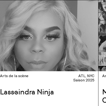
Arts de la scène
ATL
NYC
Ar
Saison 2025
Lasseindra Ninja
M
C