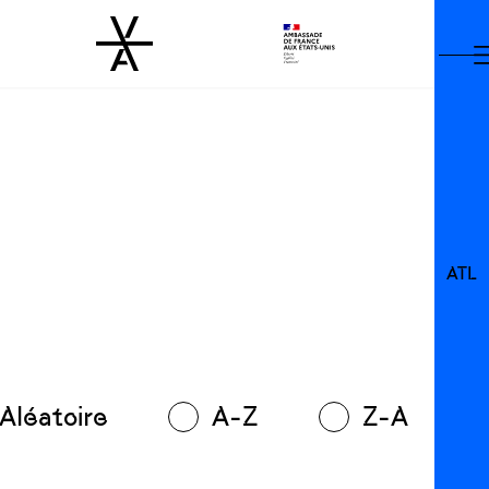
ATL
Aléatoire
A-Z
Z-A