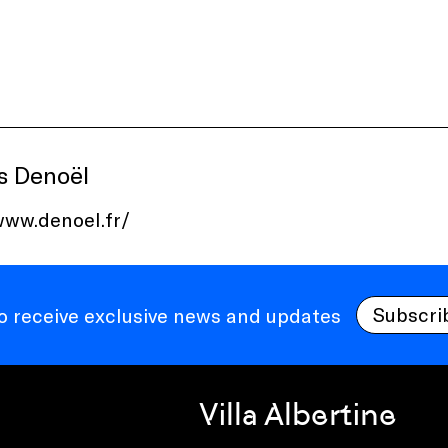
s Denoël
www.denoel.fr/
Subscri
to receive exclusive news and updates
Villa Albertine