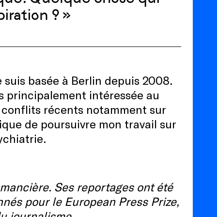
piration ?
»
e suis bas
é
e
à
Berlin depuis 2008.
s principalement intéressée au
conflits récents notamment sur
nique de poursuivre
mon travail
sur
ychiatrie.
omancière. Ses reportages ont été
nnés pour le European Press Prize,
du journalisme.