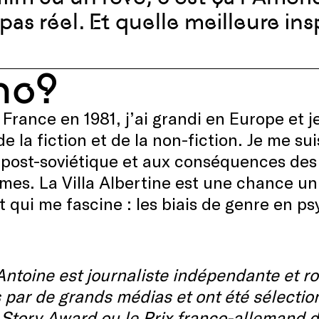
 pas réel. Et quelle meilleure ins
ho?
 France
en 1981
,
j’ai grandi
en Europe
et
j
de la fiction et de la
non-fiction
.
Je me sui
post-soviétique et aux conséquences des 
mmes.
L
a Villa Albertine est une chance u
t qui me fascine : les biais de genre en ps
ntoine est journaliste indépendante et r
 par de grands médias et ont été sélectio
 Story Award ou le Prix franco-allemand 