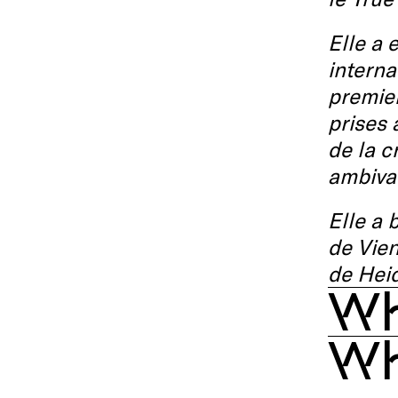
Elle a 
interna
premier
prises 
de la c
ambival
Elle a 
de Vien
de Hei
Wh
Wh