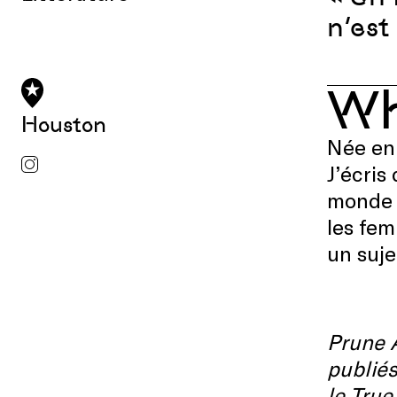
n’est
W
Houston
N
é
e
en
J’
é
cris 
monde 
les fe
un suje
Prune A
publiés
le True