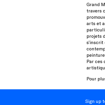
Grand Mé
travers 
promouvo
arts et 
particul
projets 
s’inscri
contempo
peinture
Par ces 
artistiq
Pour plu
Sign up 