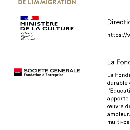
Directi
https://
La Fon
La Fonda
durable 
l’Éducat
apporte 
œuvre de
ampleur.
multi-pa