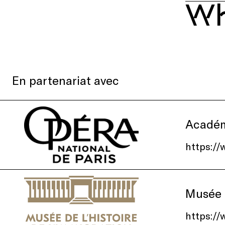
Wh
En partenariat avec
Académi
https:/
Musée d
https://