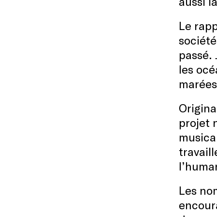
aussi l
Le rapp
société
passé. 
les océ
marées
Origina
projet 
musical
travail
l’human
Les nom
encoura