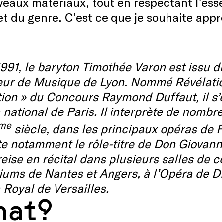
eaux matériaux, tout en respectant l’es
et du genre. C’est ce que je souhaite app
991, le baryton Timothée Varon est issu 
eur de Musique de Lyon. Nommé Révélatio
tion
» du Concours Raymond Duffaut, il s’e
 national de Paris.
Il interprète de nombr
me
si
ècle, dans les principaux opéras de F
te notamment le rôle-titre de
Don Giovanni
eise en récital dans plusieurs salles de c
iums de Nantes et Angers, à l’
Opéra de Dij
Royal de Versailles.
at?