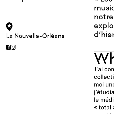
musiq
notre
explo
d’hie
La Nouvelle-Orléans
W
J’ai co
collect
moi une
j’étudi
le médi
« total