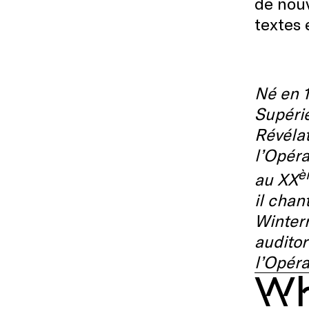
de nouv
textes 
Né en 1
Supéri
Révéla
l’
Opéra
è
au XX
il chan
Winterr
auditor
l’
Opéra 
Wh