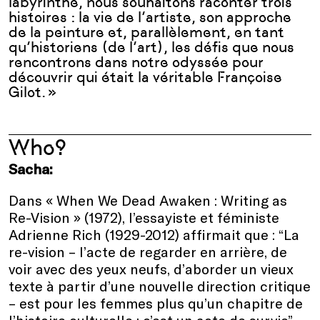
labyrinthe
, nous
souhaitons
raconter
trois
histoires
: la vie de
l’artiste
, son
approche
de la
peinture
et,
parallèlement
,
en
tant
qu’historiens
(de
l’art
), les
défis
que nous
rencontrons
dans
notre
odyssée
pour
découvrir
qui
était
la
véritable
Françoise
Gilot
.
»
Who?
Sacha:
Dans « When We Dead Awaken : Writing as
Re-Vision » (1972), l’essayiste et féministe
Adrienne Rich (1929-2012) affirmait que : “La
re-vision – l’acte de regarder en arrière, de
voir avec des yeux neufs, d’aborder un vieux
texte à partir d’une nouvelle direction critique
– est pour les femmes plus qu’un chapitre de