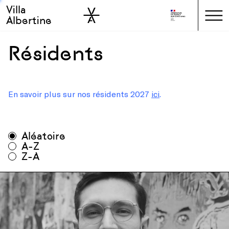
Villa
Skip to sidebar
Skip to main
Albertine
Résidents
En savoir plus sur nos résidents 2027
ici
.
Toutes saisons
Aléatoire
Toutes disciplines
A-Z
Z-A