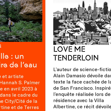
s
LOVE ME
lle : un
TENDERLOIN
ire de l’eau
L’auteur de science-ficti
Alain Damasio dévoile da
e et artiste
texte la face cachée de la
 Hannah S. Palmer
de San Francisco. Inspiré
e en avril 2023 à
l’enquête réalisée lors de
 dans le cadre du
résidence avec la Villa
 City/Cité de la
Albertine, ce récit dévoil
rtine et de Terres