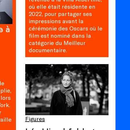
où elle était résidente en
2022, pour partager ses
impressions avant la
e à
cérémonie des Oscars où le
film est nominé dans la
catégorie du Meilleur
documentaire.
de
plie,
lors
ork.
r
Figures
aille