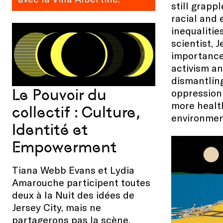
still grapp
racial and
inequalitie
scientist, 
importance
activism an
dismantlin
Le Pouvoir du
oppression
more healt
collectif : Culture,
environmen
Identité et
Empowerment
Tiana Webb Evans et Lydia
Amarouche participent toutes
deux à la Nuit des idées de
Jersey City, mais ne
partagerons pas la scène,