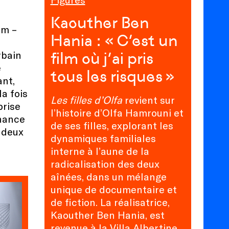
Kaouther Ben
am –
Hania : « C’est un
rbain
film où j’ai pris
e
tous les risques »
nt,
la fois
Les filles d’Olfa
revient sur
prise
l’histoire d’Olfa Hamrouni et
nance
de ses filles, explorant les
r deux
dynamiques familiales
interne à l’aune de la
radicalisation des deux
aînées, dans un mélange
unique de documentaire et
de fiction. La réalisatrice,
Kaouther Ben Hania, est
revenue à la Villa Albertine,