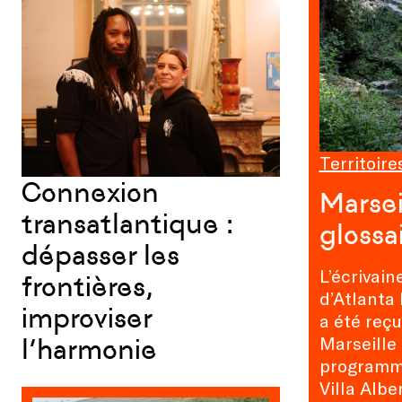
Territoire
Connexion
Marsei
transatlantique :
glossa
dépasser les
L’écrivain
frontières,
d’Atlanta
improviser
a été reçu
Marseille
l’harmonie
programme
Villa Albe