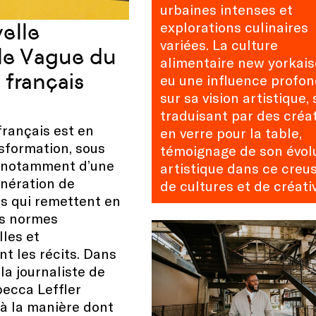
urbaines intenses et
explorations culinaires
elle
variées. La culture
le Vague du
alimentaire new yorkais
français
eu une influence profo
sur sa vision artistique, 
traduisant par des créa
rançais est en
en verre pour la table,
sformation, sous
témoignage de son évol
n notamment d’une
artistique dans ce creu
énération de
de cultures et de créativ
es qui remettent en
es normes
lles et
nt les récits. Dans
 la journaliste de
ecca Leffler
 à la manière dont