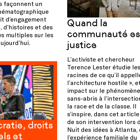
 façonnent un
nématographique
ait d’engagement
Quand la
, d’histoires et des
communauté es
s multiples sur les
ujourd’hui.
justice
L’activiste et chercheur
Terence Lester étudie le
racines de ce qu’il appell
l’architecture hostile », e
impact sur le phénomène
sans-abris à l’intersectio
la race et de la classe. Il
s’inspire, dans cet article
de son intervention lors 
atie, droits
Nuit des idées à Atlanta,
els et
l’expérience familiale du