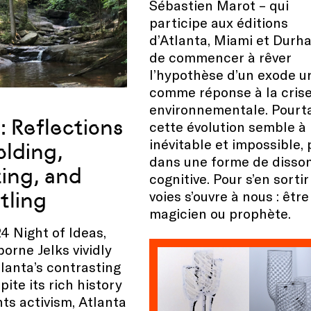
Sébastien Marot – qui
participe aux éditions
d’Atlanta, Miami et Durh
de commencer à rêver
l’hypothèse d’un exode u
comme réponse à la cris
environnementale. Pourta
: Reflections
cette évolution semble à 
inévitable et impossible, 
olding,
dans une forme de disso
ing, and
cognitive. Pour s’en sorti
tling
voies s’ouvre à nous : être
magicien ou prophète.
4 Night of Ideas,
orne Jelks vividly
lanta’s contrasting
pite its rich history
hts activism, Atlanta