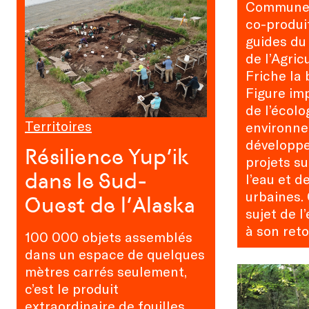
Communes
co-produi
guides du
de l’Agric
Friche la 
Figure im
de l’écolo
Territoires
environne
développ
Résilience Yup’ik
projets su
dans le Sud-
l’eau et de
urbaines. 
Ouest de l’Alaska
sujet de l’
à son reto
100 000 objets assemblés
dans un espace de quelques
mètres carrés seulement,
c’est le produit
extraordinaire de fouilles