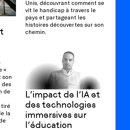
Unis, découvrant comment se
vit le handicap à travers le
pays et partageant les
histoires découvertes sur son
t
chemin.
s
e «
t son
 des
n de
L’impact de l’IA et
des technologies
 tiré
immersives sur
de la
 de
l’éducation