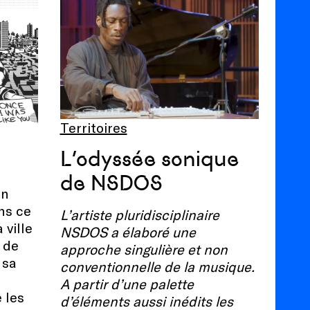
Territoires
L’odyssée sonique
de NSDOS
on
ns ce
L’artiste pluridisciplinaire
 ville
NSDOS a élaboré une
 de
approche singulière et non
 sa
conventionnelle de la musique.
A partir d’une palette
e les
d’éléments aussi inédits les