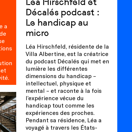
Léa Hirschfeld et
Décalés podcast :
Le handicap au
e a
micro
nde
se
Léa Hirschfeld, résidente de la
tions
Villa Albertine, est la créatrice
du podcast Décalés qui met en
ution
lumière les différentes
set
dimensions du handicap –
ité.
intellectuel, physique et
mental – et raconte à la fois
l’expérience vécue du
handicap tout comme les
expériences des proches.
Pendant sa résidence, Léa a
voyagé à travers les États-