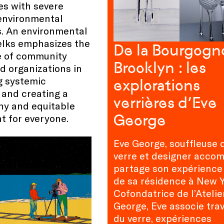
les with severe
 environmental
s. An environmental
Jelks emphasizes the
De la Bourgogn
 of community
Brooklyn : les
d organizations in
g systemic
explorations
 and creating a
verrières d’Eve
hy and equitable
George
t for everyone.
Eve George, souffleuse 
verre et designer accom
partage son expérience 
de sa résidence à New Y
Cofondatrice de l’Atelie
George, Eve associe trav
du verre, expériences