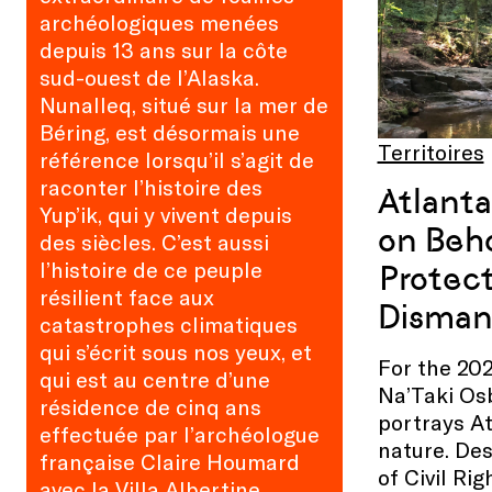
archéologiques menées
depuis 13 ans sur la côte
sud-ouest de l’Alaska.
Nunalleq, situé sur la mer de
Béring, est désormais une
Territoires
référence lorsqu’il s’agit de
raconter l’histoire des
Atlanta
Yup’ik, qui y vivent depuis
on Beh
des siècles. C’est aussi
l’histoire de ce peuple
Protect
résilient face aux
Disman
catastrophes climatiques
qui s’écrit sous nos yeux, et
For the 202
qui est au centre d’une
Na’Taki Osb
résidence de cinq ans
portrays At
effectuée par l’archéologue
nature. Des
française Claire Houmard
of Civil Rig
avec la Villa Albertine.