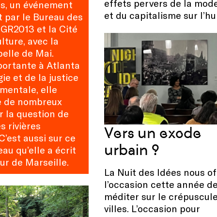
effets pervers de la mod
, un événement
et du capitalisme sur l’h
t par le Bureau des
 GR2013 et la Cité
ulture, avec la
belle de Mai.
portante à Atlanta
gie et de la justice
mentale, elle
e de nombreux
r la question de
s rivières
Vers un exode
C’est aussi sur ce
urbain ?
eau qu’elle a écrit
ur de Marseille.
La Nuit des Idées nous of
l’occasion cette année d
méditer sur le crépuscul
villes. L’occasion pour