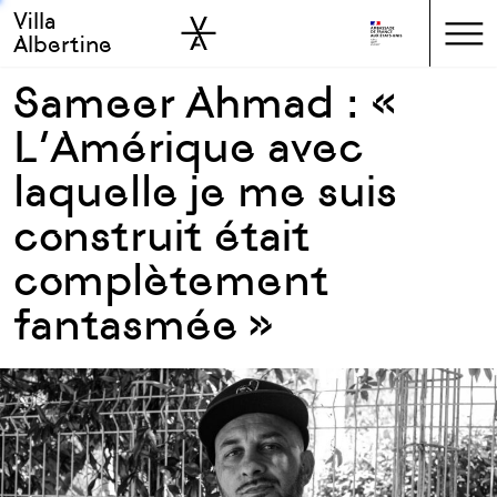
Villa
Skip to sidebar
Skip to main
Albertine
Sameer Ahmad : «
L’Amérique avec
laquelle je me suis
construit était
complètement
fantasmée »