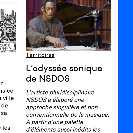
Territoires
L’odyssée sonique
de NSDOS
on
ns ce
L’artiste pluridisciplinaire
 ville
NSDOS a élaboré une
 de
approche singulière et non
 sa
conventionnelle de la musique.
A partir d’une palette
e les
d’éléments aussi inédits les