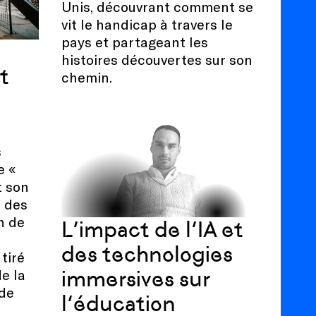
Unis, découvrant comment se
vit le handicap à travers le
pays et partageant les
histoires découvertes sur son
t
chemin.
s
e «
t son
 des
n de
L’impact de l’IA et
des technologies
 tiré
immersives sur
de la
 de
l’éducation