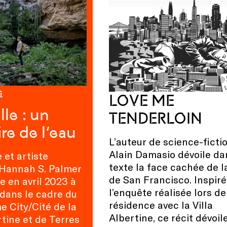
s
LOVE ME
lle : un
TENDERLOIN
ire de l’eau
L’auteur de science-ficti
Alain Damasio dévoile da
e et artiste
texte la face cachée de la
 Hannah S. Palmer
de San Francisco. Inspiré
e en avril 2023 à
l’enquête réalisée lors de
 dans le cadre du
résidence avec la Villa
 City/Cité de la
Albertine, ce récit dévoil
rtine et de Terres