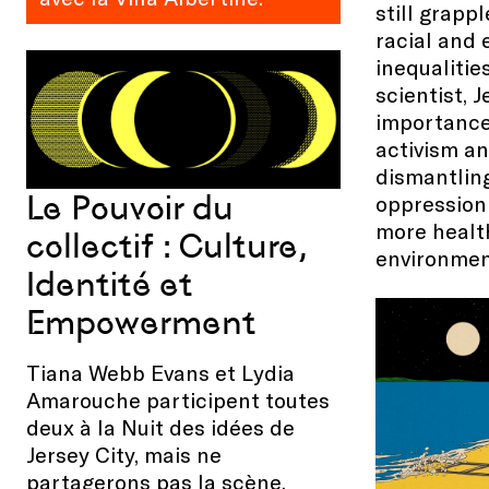
still grapp
racial and
inequalitie
scientist, 
importance
activism an
dismantlin
Le Pouvoir du
oppression
more healt
collectif : Culture,
environmen
Identité et
Empowerment
Tiana Webb Evans et Lydia
Amarouche participent toutes
deux à la Nuit des idées de
Jersey City, mais ne
partagerons pas la scène,