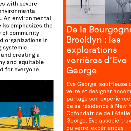
les with severe
 environmental
s. An environmental
Jelks emphasizes the
De la Bourgogn
 of community
Brooklyn : les
d organizations in
g systemic
explorations
 and creating a
verrières d’Eve
hy and equitable
George
t for everyone.
Eve George, souffleuse 
verre et designer accom
partage son expérience 
de sa résidence à New Y
Cofondatrice de l’Atelie
George, Eve associe trav
du verre, expériences