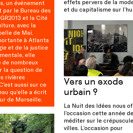
effets pervers de la mod
, un événement
et du capitalisme sur l’h
t par le Bureau des
 GR2013 et la Cité
ulture, avec la
belle de Mai.
portante à Atlanta
gie et de la justice
mentale, elle
e de nombreux
r la question de
s rivières
Vers un exode
C’est aussi sur ce
urbain ?
eau qu’elle a écrit
ur de Marseille.
La Nuit des Idées nous of
l’occasion cette année d
méditer sur le crépuscul
villes. L’occasion pour