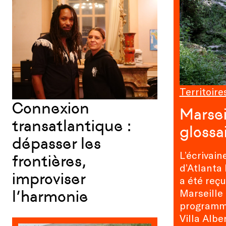
Territoire
Connexion
Marsei
transatlantique :
glossa
dépasser les
L’écrivain
frontières,
d’Atlanta
improviser
a été reçu
Marseille
l’harmonie
programme
Villa Albe