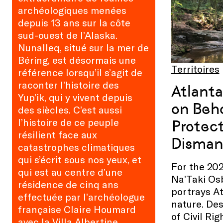
archéologiques menées
depuis 13 ans sur la côte
sud-ouest de l’Alaska.
Nunalleq, situé sur la mer de
Béring, est désormais une
Territoires
référence lorsqu’il s’agit de
raconter l’histoire des
Atlanta
Yup’ik, qui y vivent depuis
on Beh
des siècles. C’est aussi
l’histoire de ce peuple
Protect
résilient face aux
Disman
catastrophes climatiques
qui s’écrit sous nos yeux, et
For the 202
qui est au centre d’une
Na’Taki Osb
résidence de cinq ans
portrays At
effectuée par l’archéologue
nature. Des
française Claire Houmard
of Civil Rig
avec la Villa Albertine.