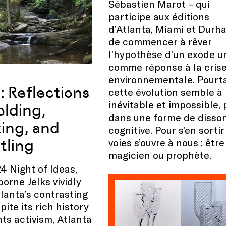
Sébastien Marot – qui
participe aux éditions
d’Atlanta, Miami et Durh
de commencer à rêver
l’hypothèse d’un exode u
comme réponse à la cris
environnementale. Pourta
: Reflections
cette évolution semble à 
inévitable et impossible, 
olding,
dans une forme de disso
ing, and
cognitive. Pour s’en sorti
tling
voies s’ouvre à nous : être
magicien ou prophète.
4 Night of Ideas,
orne Jelks vividly
lanta’s contrasting
pite its rich history
hts activism, Atlanta