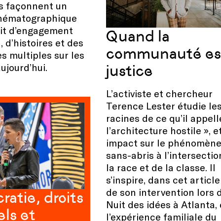
 façonnent un
nématographique
ait d’engagement
Quand la
, d’histoires et des
communauté es
s multiples sur les
ujourd’hui.
justice
L’activiste et chercheur
Terence Lester étudie le
racines de ce qu’il appell
l’architecture hostile », e
impact sur le phénomène
sans-abris à l’intersectio
la race et de la classe. Il
s’inspire, dans cet article
de son intervention lors 
atie, droits
Nuit des idées à Atlanta,
els et
l’expérience familiale du