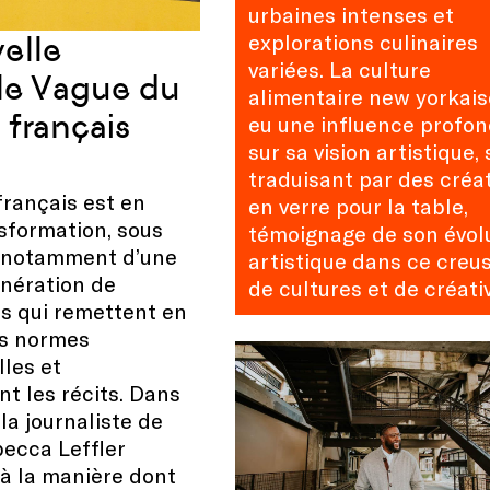
urbaines intenses et
explorations culinaires
elle
variées. La culture
le Vague du
alimentaire new yorkais
français
eu une influence profo
sur sa vision artistique, 
traduisant par des créa
rançais est en
en verre pour la table,
sformation, sous
témoignage de son évol
n notamment d’une
artistique dans ce creu
énération de
de cultures et de créativ
es qui remettent en
es normes
lles et
nt les récits. Dans
 la journaliste de
ecca Leffler
 à la manière dont