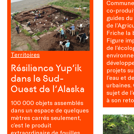
Communes
co-produi
guides du
de l’Agric
Friche la 
Figure im
de l’écolo
Territoires
environne
développ
Résilience Yup’ik
projets su
dans le Sud-
l’eau et de
urbaines. 
Ouest de l’Alaska
sujet de l’
à son reto
100 000 objets assemblés
dans un espace de quelques
mètres carrés seulement,
c’est le produit
extraordinaire de fouilles