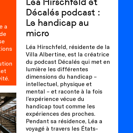
Léa Hirschfeld et
Décalés podcast :
Le handicap au
e a
micro
nde
se
Léa Hirschfeld, résidente de la
tions
Villa Albertine, est la créatrice
du podcast Décalés qui met en
ution
lumière les différentes
set
dimensions du handicap –
ité.
intellectuel, physique et
mental – et raconte à la fois
l’expérience vécue du
handicap tout comme les
expériences des proches.
Pendant sa résidence, Léa a
voyagé à travers les États-