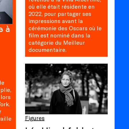
où elle était résidente en
2022, pour partager ses
impressions avant la
e à
cérémonie des Oscars où le
film est nominé dans la
catégorie du Meilleur
documentaire.
de
plie,
lors
ork.
r
Figures
aille