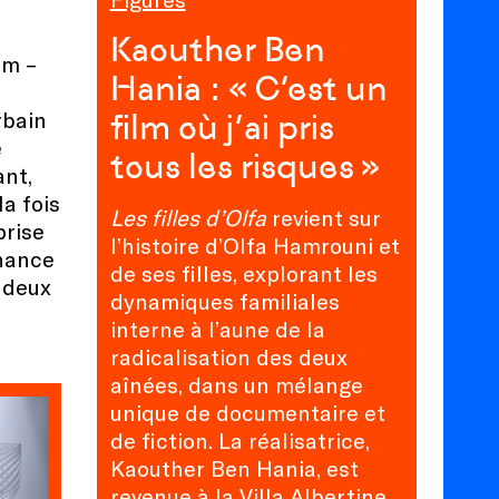
Kaouther Ben
am –
Hania : « C’est un
rbain
film où j’ai pris
e
tous les risques »
nt,
la fois
Les filles d’Olfa
revient sur
prise
l’histoire d’Olfa Hamrouni et
nance
de ses filles, explorant les
r deux
dynamiques familiales
interne à l’aune de la
radicalisation des deux
aînées, dans un mélange
unique de documentaire et
de fiction. La réalisatrice,
Kaouther Ben Hania, est
revenue à la Villa Albertine,