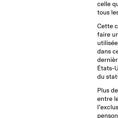
celle q
tous le
Cette c
faire u
utilisé
dans ce
dernièr
États-U
du stat
Plus de
entre l
l’exclu
penson