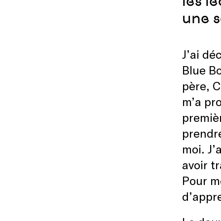
les l
une s
J’ai dé
Blue Bo
père, C
m’a pro
premièr
prendre
moi. J’
avoir t
Pour mo
d’appr