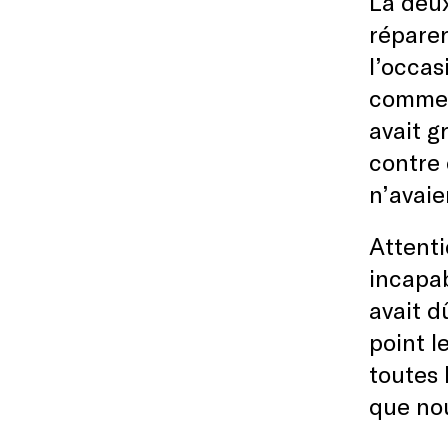
La deux
réparer
l’occas
comme i
avait g
contre 
n’avaie
Attenti
incapab
avait 
point l
toutes 
que nou