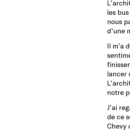
L’archi
les bus
nous pa
d’une m
Il m’a 
sentime
finisse
lancer 
L’archi
notre p
J’ai re
de ce s
Chevy d