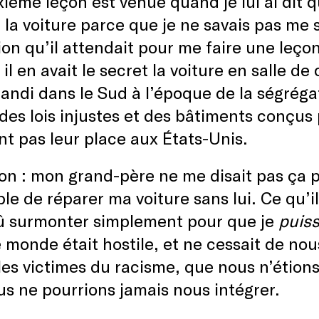
ième leçon est venue quand je lui ai dit q
 la voiture parce que je ne savais pas me se
ion qu’il attendait pour me faire une leçon
l en avait le secret la voiture en salle de
randi dans le Sud à l’époque de la ségrégat
des lois injustes et des bâtiments conçus 
nt pas leur place aux États-Unis.
on : mon grand-père ne me disait pas ça pa
le de réparer ma voiture sans lui. Ce qu’il
dû surmonter simplement pour que je
puis
e monde était hostile, et ne cessait de nous
les victimes du racisme, que nous n’étion
s ne pourrions jamais nous intégrer.