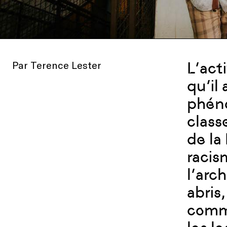
Par Terence Lester
L’act
qu’il
phéno
classe
de la
racis
l’arc
abris
commu