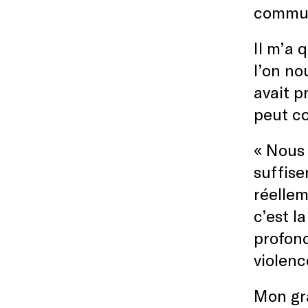
commun
Il m’a 
l’on no
avait p
peut co
« Nous 
suffise
réellem
c’est l
profond
violenc
Mon gr