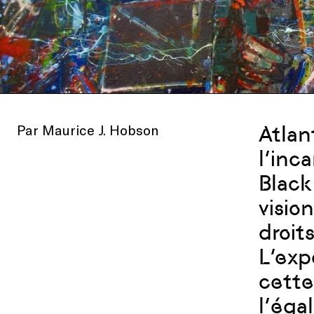
Par Maurice J. Hobson
Atlan
l’inc
Black
visio
droit
L’exp
cette
l’égal