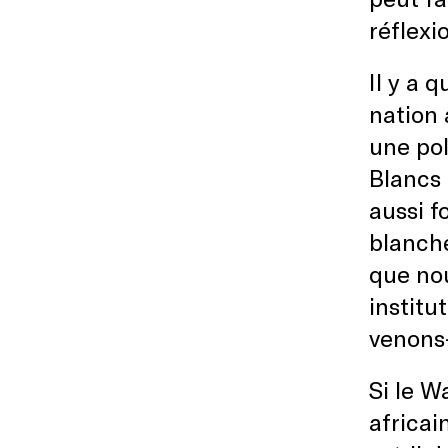
réflexi
Il y a
nation 
une pol
Blancs 
aussi f
blanche
que nou
institu
venons
Si le W
africai