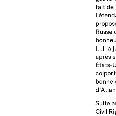
fait de
l’étend
propose
Russe o
bonheu
[…] la 
après s
États-
colport
bonne e
d’Atlan
Suite a
Civil R