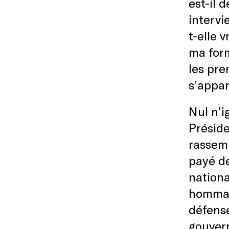
est-il 
intervi
t-elle 
ma form
les pre
s’appa
Nul n’i
Préside
rassemb
payé de
nationa
hommage
défense
gouvern