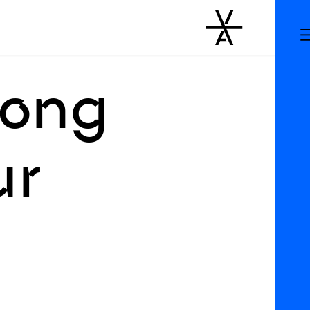
long
ur