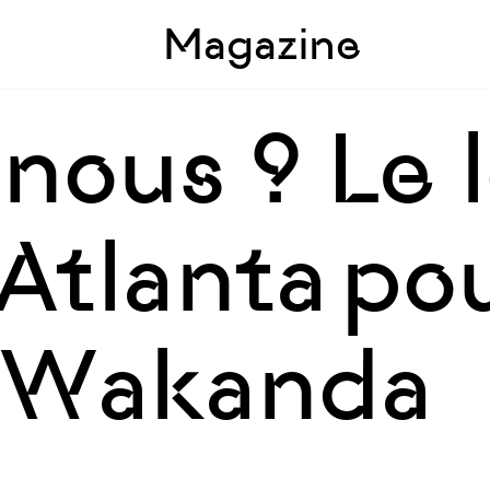
Skip to sidebar
Skip to main
Magazine
-nous ? Le 
Atlanta po
e Wakanda