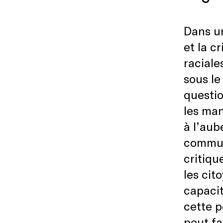
Dans u
et la c
raciale
sous le
questio
les man
à l’aub
communa
critiqu
les cit
capacit
cette p
peut fa