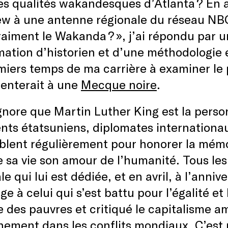
des qualités wakandesques d’Atlanta ? En 
ew à une antenne régionale du réseau NBC.
vraiment le Wakanda ? », j’ai répondu par u
ation d’historien et d’une méthodologie e
miers temps de ma carrière à examiner le 
renterait à une
Mecque noire
.
gnore que Martin Luther King est la perso
nts étatsuniens, diplomates internationau
lent régulièrement pour honorer la mémoi
 sa vie son amour de l’humanité. Tous les a
le qui lui est dédiée, et en avril, à l’anni
 à celui qui s’est battu pour l’égalité et la
 des pauvres et critiqué le capitalisme a
ement dans les conflits mondiaux. C’est 