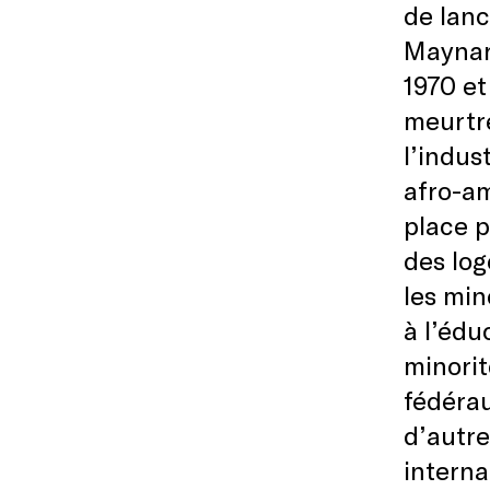
de lanc
Maynard
1970 et
meurtre
l’indus
afro-a
place p
des log
les min
à l’édu
minori
fédérau
d’autre
interna