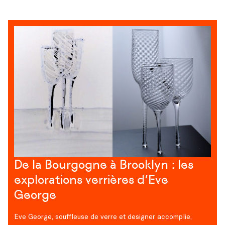
De la Bourgogne à Brooklyn : les
explorations verrières d’Eve
George
Eve George, souffleuse de verre et designer accomplie,