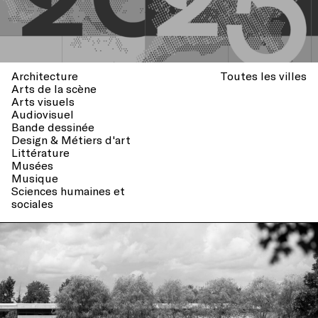
Architecture
Toutes les villes
Arts de la scène
Arts visuels
Audiovisuel
Bande dessinée
Design & Métiers d'art
Littérature
Musées
Musique
Sciences humaines et
sociales
La Villa Albertine annonce
les 50 projets de résidence
retenus pour l'année 2025