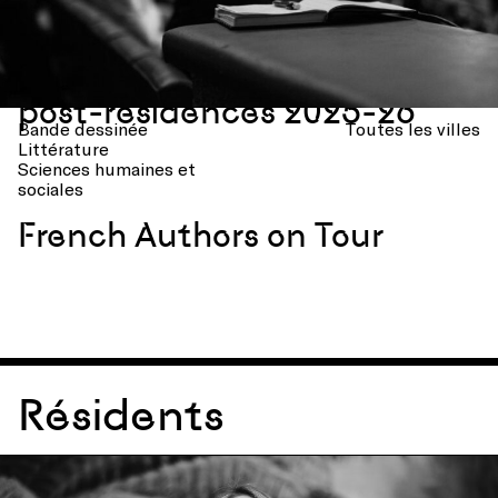
La Villa Albertine annonce
les lauréats des bourses
post-résidences 2025-26
Bande dessinée
Toutes les villes
Littérature
Sciences humaines et
sociales
French Authors on Tour
Résidents