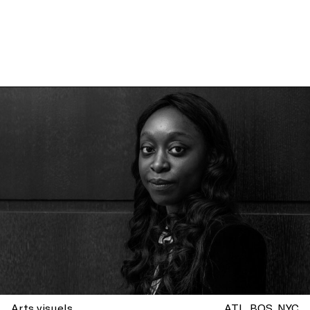
Arts visuels
ATL
BOS
NYC