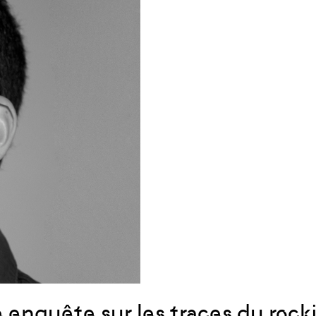
 enquête sur les traces du
rock