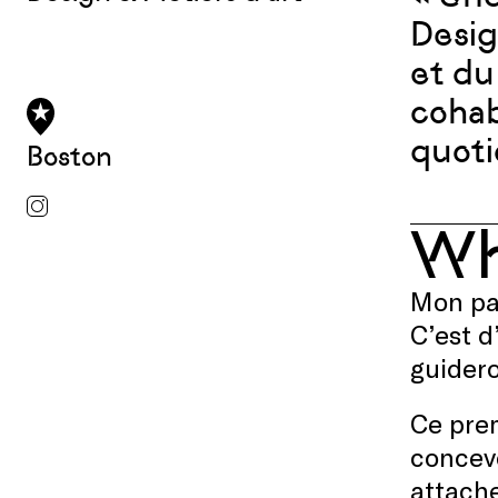
Desig
et du
cohab
quoti
Boston
W
Mon par
C’est d
guidero
Ce pre
concevo
attach