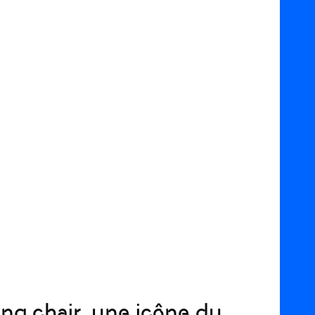
ing
chair
, une icône du