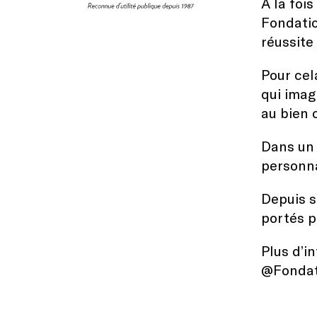
À la fois
Fondatio
réussite 
Pour cel
qui imag
au bien c
Dans un 
personna
Depuis s
portés p
Plus d’i
@Fondat