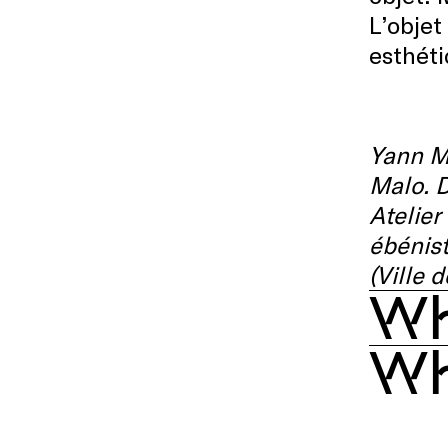
L’objet
esthéti
Yann Mi
Malo.
D
Atelier
ébénist
(Ville d
Wh
Wh