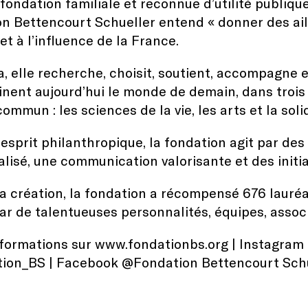
 fondation familiale et reconnue d’utilité publique
n Bettencourt Schueller entend « donner des aile
et à l’influence de la France.
a, elle recherche, choisit, soutient, accompagne
inent aujourd’hui le monde de demain, dans troi
ommun : les sciences de la vie, les arts et la soli
esprit philanthropique, la fondation agit par d
lisé, une communication valorisante et des initia
a création, la fondation a récompensé 676 lauréa
ar de talentueuses personnalités, équipes, associ
nformations sur
www.fondationbs.org
| Instagram
ion_BS
| Facebook
@Fondation Bettencourt Schu