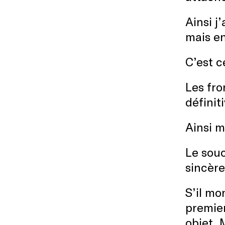
Ainsi j
mais e
C’est c
Les fro
définit
Ainsi m
Le souc
sincère
S’il mo
premier
objet. 