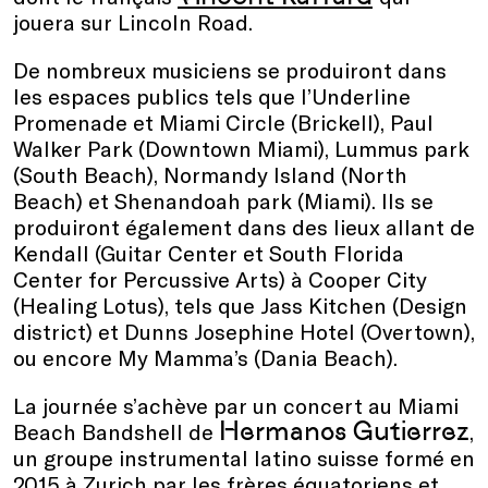
jouera sur Lincoln Road.
De nombreux musiciens se produiront dans
les espaces publics tels que l’Underline
Promenade et Miami Circle (Brickell), Paul
Walker Park (Downtown Miami), Lummus park
(South Beach), Normandy Island (North
Beach) et Shenandoah park (Miami). Ils se
produiront également dans des lieux allant de
Kendall (Guitar Center et South Florida
Center for Percussive Arts) à Cooper City
(Healing Lotus), tels que Jass Kitchen (Design
district) et Dunns Josephine Hotel (Overtown),
ou encore My Mamma’s (Dania Beach).
La journée s’achève par un concert au Miami
Hermanos Gutierrez
Beach Bandshell de
,
un groupe instrumental latino suisse formé en
2015 à Zurich par les frères équatoriens et