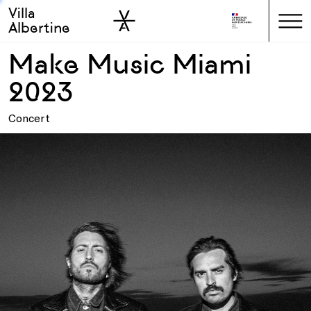
Villa
Skip to sidebar
Skip to main
Albertine
Make Music Miami
2023
Concert