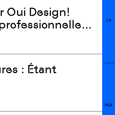
r Oui Design!
professionnelle
LA
t
: Étant
MIA