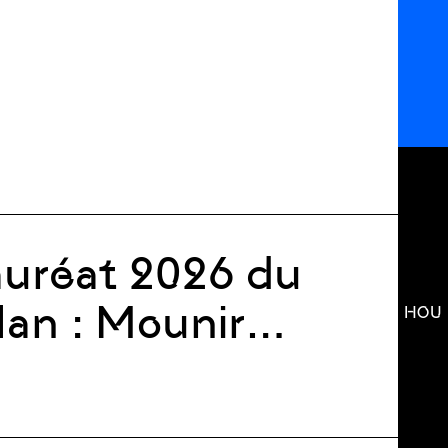
auréat 2026 du
lan : Mounir
HOU