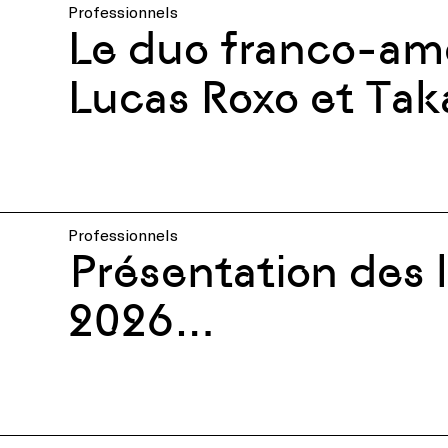
Professionnels
Le duo franco-amé
Lucas Roxo et Tak
remporte le séjour
Albertine × Fonda
Professionnels
Présentation des 
2026
de Museums Next