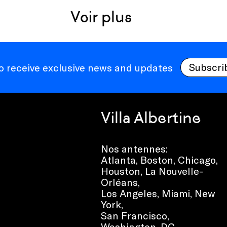
Voir plus
Subscri
to receive exclusive news and updates
Villa Albertine
Nos antennes:
Atlanta
,
Boston
,
Chicago
,
Houston
,
La Nouvelle-
Orléans
,
Los Angeles
,
Miami
,
New
York
,
San Francisco
,
Washington, DC