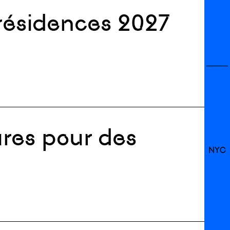
résidences 2027
res pour des
NYC
e aux Etats-Unis