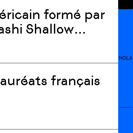
ricain formé par
ashi Shallow
 de création Villa
tion Fiminco
NOLA
lauréats français
 Generation