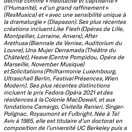
décrite comme « méditative et captivante »
(l’Humanité), « d’un grand raffinement »
(ResMusica) et « avec une sensibilité unique à
la dramaturgie » (Diapason). Ses plus récentes
créations incluent Like Flesh (Opéras de Lille,
Montpellier, Lorraine, Anvers), After
Arethusa (Biennale de Venise, Auditorium du
Louvre), Una Mujer Derramada (Théâtre du
Châtelet), Heave (Centre Pompidou, Opéra de
Marseille, November Musique)
et Solicitations (Philharmonie Luxembourg,
Ultraschall Berlin, Festival Présences, Wien
Modern). Ses plus récentes distinctions
incluent le prix Fedora Opéra 2021 et des
résidences à la Colonie MacDowell, et aux
fondations Camargo, Civitella Ranieri, Singer-
Polignac, Royaumont et Fulbright. Née à Tel
Aviv á 1985, elle est titulaire d’un doctorat en
composition de l’université UC Berkeley puis a