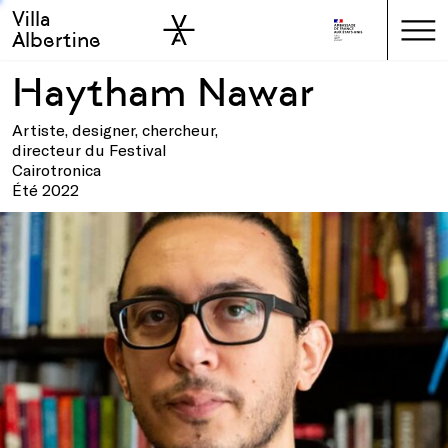
Villa
Skip to sidebar
Skip to main
Albertine
Haytham Nawar
Artiste, designer, chercheur,
directeur du Festival
Cairotronica
Été 2022