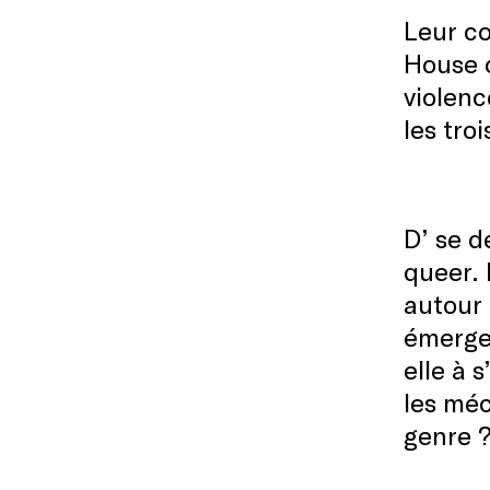
Leur co
House o
violenc
les tro
D’ se 
queer. 
autour 
émerge
elle à 
les méc
genre 