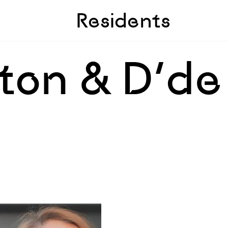
Skip to sidebar
Skip to main
Residents
ton & D’de