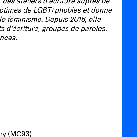
 des ateliers d’écriture auprès de
ictimes de LGBT+phobies et donne
le féminisme. Depuis 2016, elle
ts d’écriture, groupes de paroles,
ences.
gny (MC93)