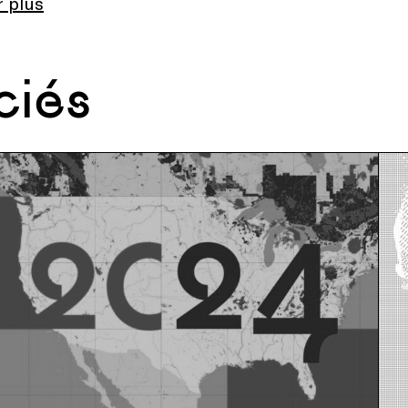
r plus
ciés