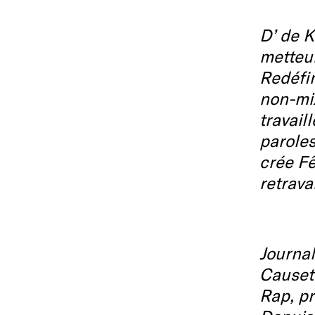
D’ de K
metteur
Redéfin
non-mix
travail
paroles
crée Fê
retrava
Journal
Causett
Rap, p