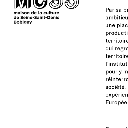
Par sa p
ambitieu
une plac
producti
territoi
qui regr
territoi
l’instit
pour y me
réinterr
société.
expérien
Européen