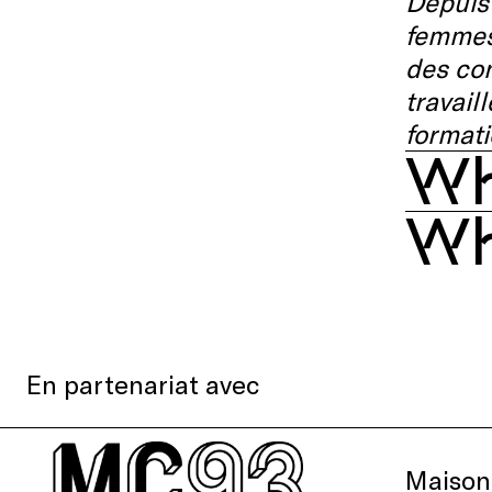
Depuis 
femmes
des con
travail
formati
Wh
Wh
En partenariat avec
Maison 