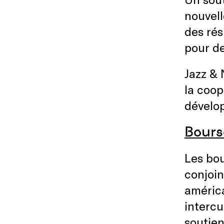
nouvell
des rés
pour de
Jazz & 
la coop
dévelo
Bours
Les bou
conjoin
américa
intercu
soutie