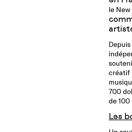
le New
comm
artist
Depuis
indépe
souten
créatif
musiqu
700 dol
de 100
Les b
Un sout