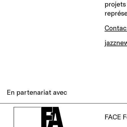
projets
représe
Contac
jazzne
En partenariat avec
FACE F