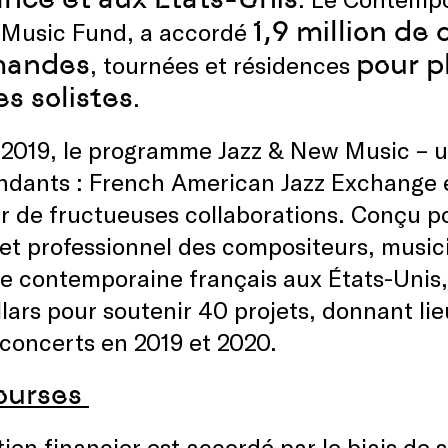
1,9 million de 
 Music Fund, a accordé
andes
pour p
, tournées et résidences
es solistes
.
 2019, le programme Jazz & New Music – 
ndants : French American Jazz Exchange 
ir de fructueuses collaborations. Conçu 
 et professionnel des compositeurs, music
e contemporaine français aux États-Unis
lars pour soutenir 40 projets, donnant lie
 concerts en 2019 et 2020.
ourses
ien financier est accordé par le biais de 