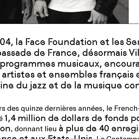
04, la Face Foundation et les Se
assade de France, désormais Vil
programmes musicaux, encourag
 artistes et ensembles français 
ne du jazz et de la musique co
rs des quinze dernières années, le Frenc
1,4 million de dollars de fonds p
dé
ion
à plus de 40 enreg
, donnant lieu
ance et aux Etats-Unis
. Le Contemp