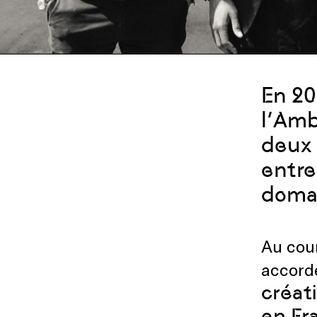
En 20
l’Amb
deux 
entre
domai
Au cou
accor
créat
en Fr