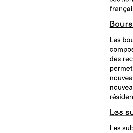
frança
Bours
Les bou
composi
des rec
permet
nouveau
nouveau
réside
Les s
Les sub