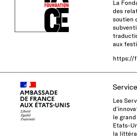
La Fonda
des rela
soutien 
subventi
traducti
aux fest
https://
Service
Les Serv
d’innova
le grand
Etats-Un
la litté