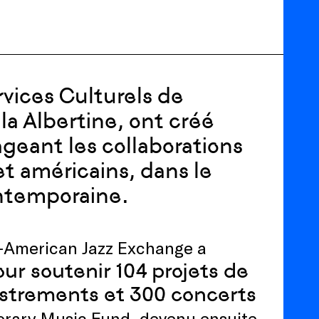
rvices Culturels de
la Albertine, ont créé
eant les collaborations
et américains, dans le
ntemporaine.
h-American Jazz Exchange a
our soutenir 104 projets de
istrements et 300 concerts
orary Music Fund, devenu ensuite