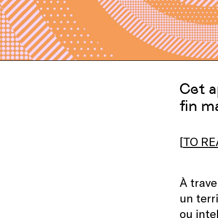
Cet a
fin m
[
TO RE
À trave
un terr
ou inte