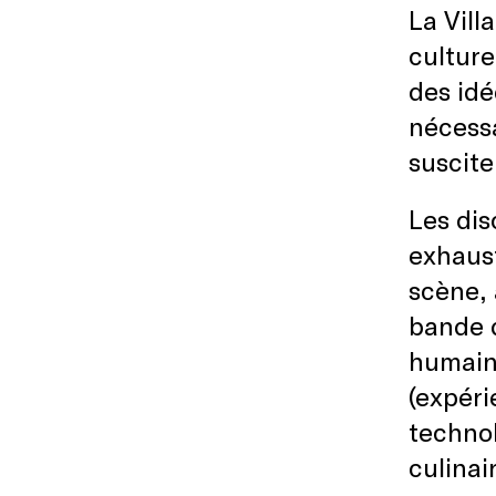
La Vill
culture
des idé
nécessa
suscite
Les dis
exhaust
scène, 
bande d
humaine
(expéri
technol
culinai