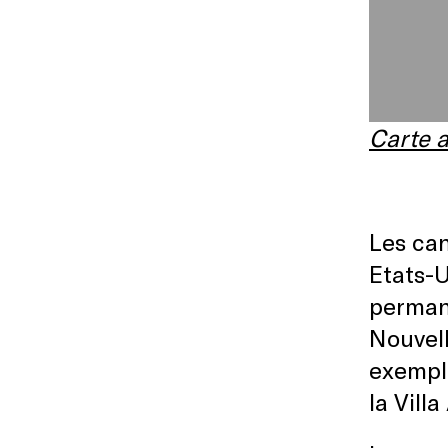
Carte a
Les can
Etats-U
perman
Nouvell
exemple
la Vill