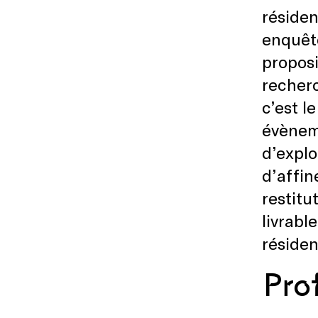
réside
enquête
proposi
recherc
c’est le
évèneme
d’explo
d’affin
restitu
livrabl
réside
Pro