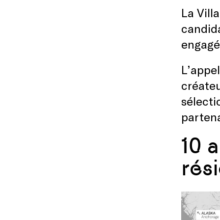
La Vill
candida
engagée
L’appel
créateu
sélecti
partena
10 
rés