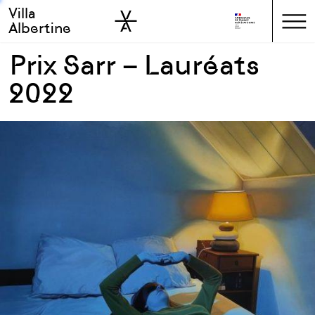
Villa
Skip to sidebar
Skip to main
Albertine
Prix Sarr – Lauréats
2022