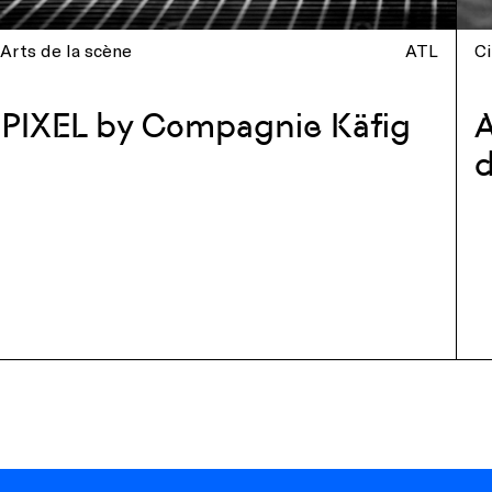
Arts de la scène
ATL
C
PIXEL by Compagnie Käfig
A
d