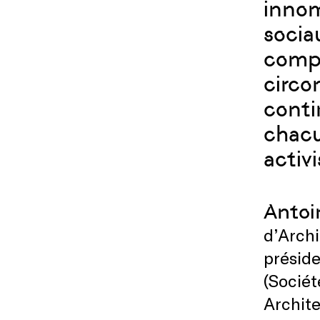
innom
socia
compo
circo
conti
chacu
activ
Antoi
d’Archi
préside
(Sociét
Archite