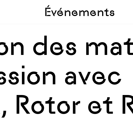
Skip to sidebar
Skip to main
Événements
ion des mat
ssion avec
, Rotor et 