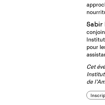
approch
nourrit
Sabir
conjoin
Institu
pour le
assista
Cet évé
Institu
de l’A
Inscri