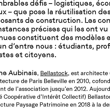
brables défis – logistiques, éc
ux – que pose la réutilisation de
sants de construction. Les con
nstances précises qui les ont vu 
nues constituent des modèles e
n d’entre nous : étudiants, pro
istes et citoyens.
ne Aubinais
,
Bellastock
, est architect
tecture de Paris Belleville en 2010, cofon
nt de l’association jusqu’en 2012. Aujourd’
é Coopérative d’Intérêt Collectif) Bellast
cture Paysage Patrimoine en 2018 à la de