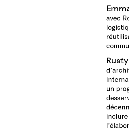
Emman
avec Ro
logisti
réutili
commun
Rusty
d’archi
interna
un pro
desserv
décenni
inclure
l’élabo