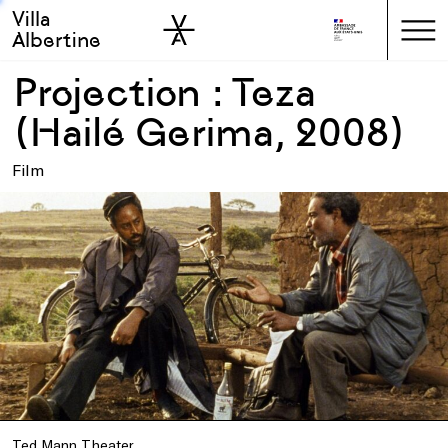
Villa
Skip to sidebar
Skip to main
Albertine
Projection : Teza
(Hailé Gerima, 2008)
Film
Ted Mann Theater