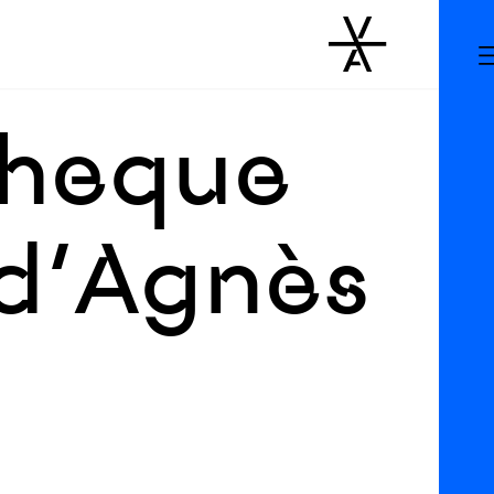
theque
 d’Agnès