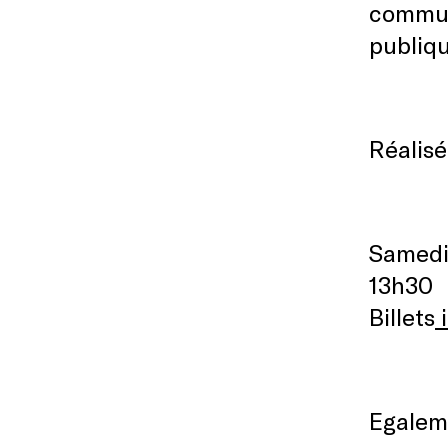
communa
publiq
Réalisé
Samedi
13h30
Billets
i
Egaleme