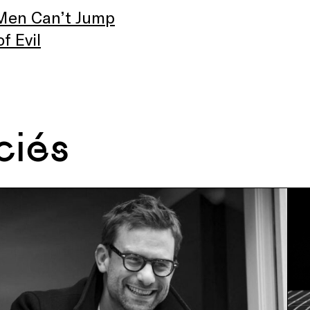
Men Can’t Jump
f Evil
ciés