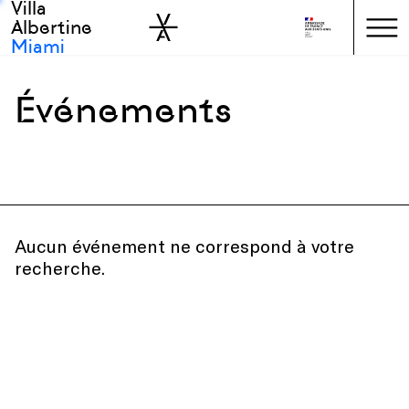
Villa
Skip to sidebar
Skip to main
Albertine
Miami
Événements
Tous événements
All types
Toutes disciplines
Aucun événement ne correspond à votre
recherche.