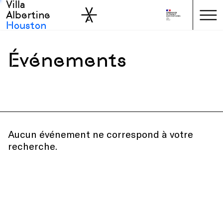
Villa
Skip to sidebar
Skip to main
Albertine
Houston
Événements
Tous événements
All types
Toutes disciplines
Aucun événement ne correspond à votre
recherche.