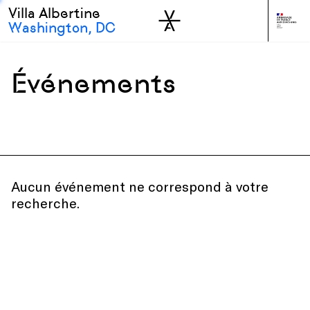
Villa Albertine
Skip to sidebar
Skip to main
Washington, DC
Événements
Tous événements
All types
Toutes disciplines
Aucun événement ne correspond à votre
recherche.