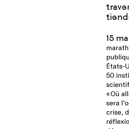
trave
tiend
15 ma
marath
publiqu
États-U
50 inst
scienti
« Où al
sera l’
crise, 
réflexi