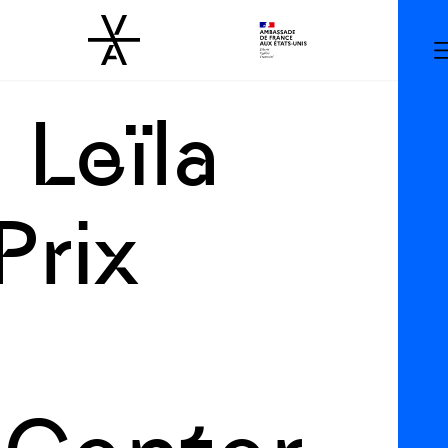
 Leïla
Prix
,