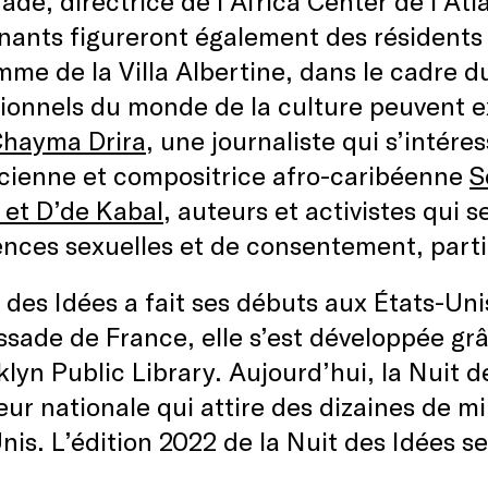
de, directrice de l’Africa Center de l’Atl
nants figureront également des résidents 
me de la Villa Albertine, dans le cadre d
ionnels du monde de la culture peuvent exp
hayma Drira
, une journaliste qui s’intéres
icienne et compositrice afro-caribéenne
S
 et D’de Kabal
, auteurs et activistes qui s
ences sexuelles et de consentement, part
 des Idées a fait ses débuts aux États-Un
sade de France, elle s’est développée gr
klyn Public Library. Aujourd’hui, la Nuit
ur nationale qui attire des dizaines de mi
nis. L’édition 2022 de la Nuit des Idées s