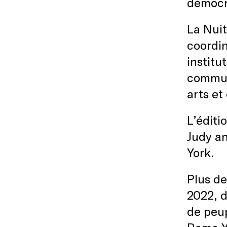
démocr
La Nuit
coordi
institu
commun
arts et
L’éditi
Judy an
York.
Plus de
2022, d
de peu