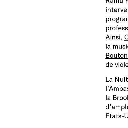
Rama Ya
interve
program
profess
Ainsi,
C
la mus
Bouton
de viol
La Nuit
l’Ambas
la Broo
d’ample
États-U