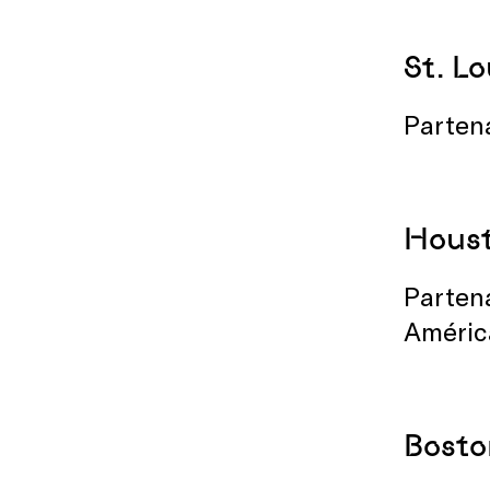
St. L
Partena
Hous
Partena
Améric
Bosto