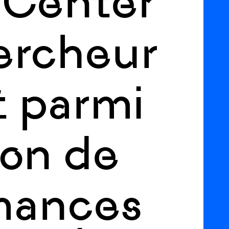
 Center
ercheur
t parmi
hon de
rmances