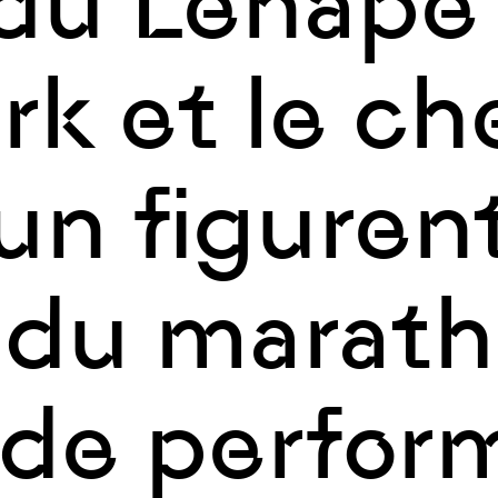
 du Lenape
rk et le ch
un figuren
s du marat
 de perfo