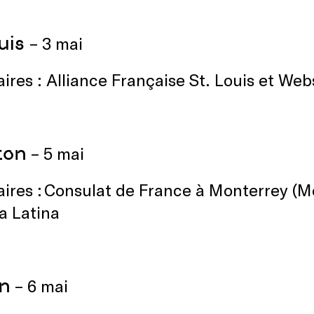
ouis
– 3 mai
ires : Alliance Française St. Louis et We
ton
– 5 mai
ires : Consulat de France à Monterrey (Me
a Latina
n
– 6 mai