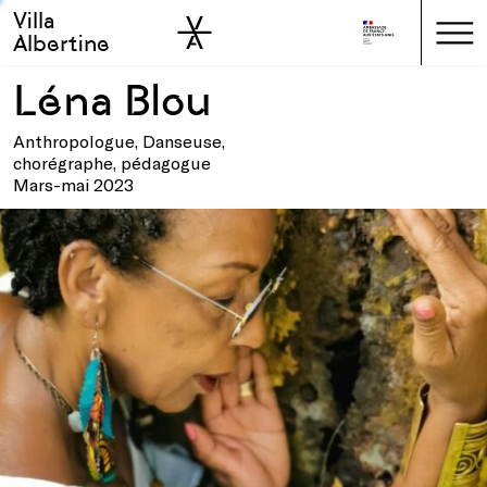
Villa
Skip to sidebar
Skip to main
Albertine
Léna Blou
Anthropologue, Danseuse,
chorégraphe, pédagogue
Mars-mai 2023