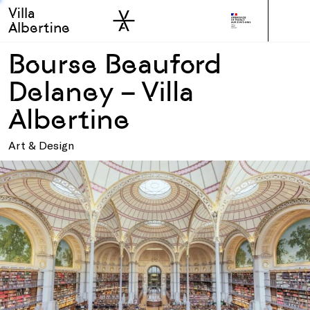
Villa
Skip to sidebar
Skip to main
Albertine
Bourse Beauford
Delaney – Villa
Albertine
Art & Design