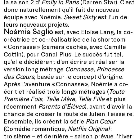
la saison 2 d’
Emily in Paris
(Darren Star). C’est
donc naturellement qu’il fait de nouveau
équipe avec Noémie.
Sweet Sixty
est l’un de
leurs nouveaux projets.
Noémie Saglio
est, avec Eloïse Lang, la co-
créatrice et co-réalisatrice de la shortcom
« Connasse » (caméra cachée, avec Camille
Cottin), pour Canal Plus. Le succès fut tel,
qu’elle décidèrent d’en écrire et réaliser la
version long métrage
Connasse, Princesse
des Cœurs
, basée sur le concept d’origine.
Après l’aventure « Connasse », Noémie a co-
écrit et réalisé trois longs métrages (
Toute
Première Fois
,
Telle Mère, Telle Fille
et plus
récemment
Parents d’Élèves
), avant d’avoir la
chance de croiser la route de Julien Teisseire.
Ensemble, ils créent la série
Plan Cœur
(Comédie romantique,
Netflix Original
:
troisième – et dernière – saison prévue l’hiver