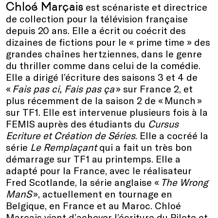
Chloé Marçais
est scénariste et directrice
de collection pour la télévision française
depuis 20 ans. Elle a écrit ou coécrit des
dizaines de fictions pour le « prime time » des
grandes chaînes hertziennes, dans le genre
du thriller comme dans celui de la comédie.
Elle a dirigé l’écriture des saisons 3 et 4 de
«
Fais pas ci, Fais pas ça
» sur France 2, et
plus récemment de la saison 2 de « Munch »
sur TF1. Elle est intervenue plusieurs fois à la
FEMIS auprès des étudiants du
Cursus
Ecriture et Création de Séries
. Elle a cocréé la
série
Le Remplaçant
qui a fait un très bon
démarrage sur TF1 au printemps. Elle a
adapté pour la France, avec le réalisateur
Fred Scotlande, la série anglaise «
The Wrong
ManS
», actuellement en tournage en
Belgique, en France et au Maroc. Chloé
Marçais vient d’achever l’écriture du Pilote et