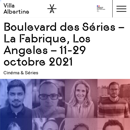
Villa
Skip to sidebar
Skip to main
Albertine
Boulevard des Séries –
La Fabrique, Los
Angeles – 11-29
octobre 2021
Cinéma & Séries