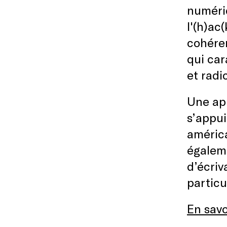
numériq
l'(h)ac
cohéren
qui car
et radi
Une app
s’appui
américa
égaleme
d’écriv
particu
En savo