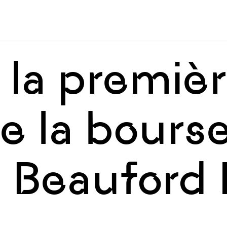
Skip to sidebar
Skip to main
 la premiè
e la bours
 Beauford