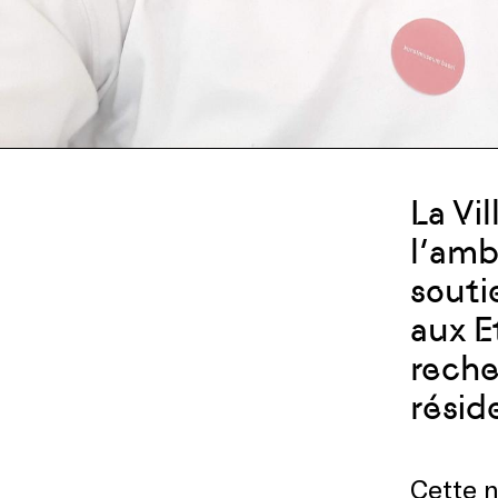
La Vi
l’amb
souti
aux E
reche
résid
Cette n