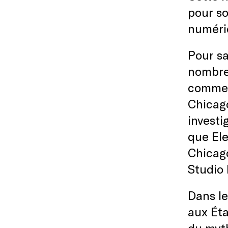
pour so
numériq
Pour sa
nombreu
commenc
Chicago
investi
que El
Chicag
Studio
Dans le
aux Éta
du myth