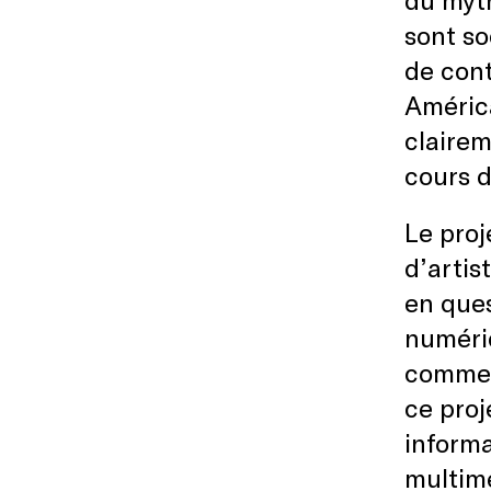
sont so
de cont
América
clairem
cours 
Le proj
d’artis
en ques
numériq
comme p
ce proj
informa
multimé