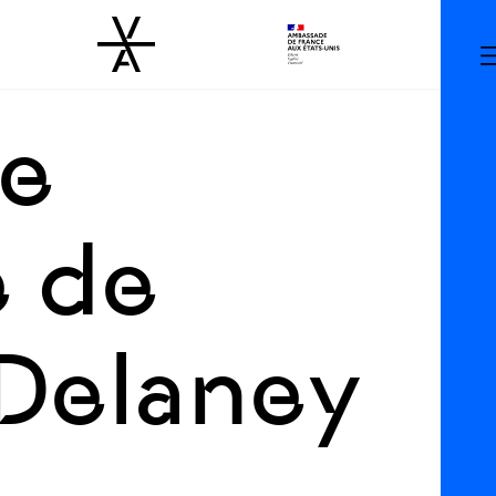
re
e de
 Delaney