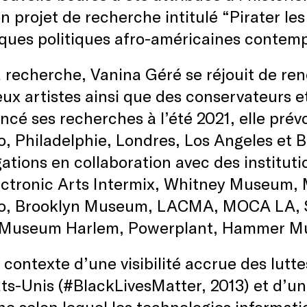
n projet de recherche intitulé “Pirater les
ues politiques afro-américaines contemp
 recherche, Vanina Géré se réjouit de ren
x artistes ainsi que des conservateurs et
é ses recherches à l’été 2021, elle prév
, Philadelphie, Londres, Los Angeles et B
gations en collaboration avec des instituti
ectronic Arts Intermix, Whitney Museum
o, Brooklyn Museum, LACMA, MOCA LA, Sc
 Museum Harlem, Powerplant, Hammer Mu
 contexte d’une visibilité accrue des lutte
ts-Unis (#BlackLivesMatter, 2013) et d’une
e selon lequel les technologies informat