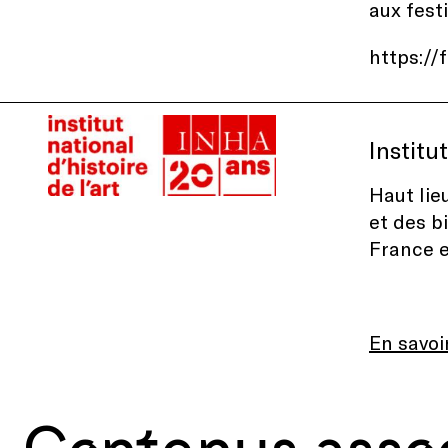
aux fest
https://
Institu
Haut lie
et des b
France e
En savoi
Contenus asso