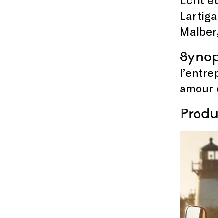
Lartiga
Malbe
Synop
l’entre
amour 
Produ