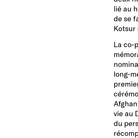
lié au 
de se f
Kotsur
La co-
mémora
nominat
long-mé
premier
cérémon
Afghani
vie au 
du pers
récomp