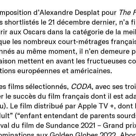
omposition d’Alexandre Desplat pour
The 
ms shortlistés le 21 décembre dernier, n’a
ir aux Oscars dans la catégorie de la mei
e les nombreux court-métrages français q
nnés au même moment, il n’en demeure pa
aison mettent en avant les fructueuses co
tions européennes et américaines.
es films sélectionnés,
CODA
, avec ses tro
r le succès du film français dont il est ad
u). Le film distribué par Apple TV +, dont 
ult” (“enfant entendant de parents sour
ival du film de Sundance 2021 – Grand prix
ominations aux Golden Globes 2022. Abord