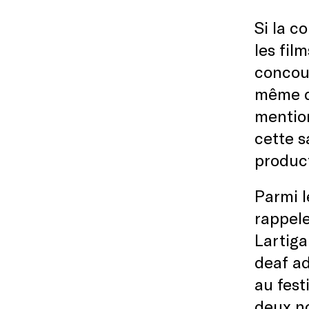
Si la c
les fil
concour
même qu
mentio
cette s
produc
Parmi l
rappele
Lartiga
deaf ad
au fest
deux n