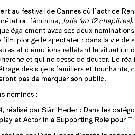
rt au festival de Cannes où l’actrice Ren
prétation féminine,
Julie (en 12 chapitres)
,
e également avec ses deux nominations. 
 film plonge le spectateur dans la vie de
stres et d’émotions reflétant la situation
cherche et qui ne cesse de douter. Le réa
trage des sujets familiers et touchants, c
ront pas de marquer son public.
ms nominés :
A
, réalisé par Siân Heder : Dans les catég
lay et Actor in a Supporting Role pour T
t réalisé par Siân Heder d’après le scénari