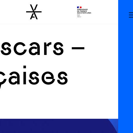
scars –
çaises