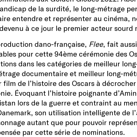
handicap de la surdité, le long-métrage p
aire entendre et représenter au cinéma, 
 devenu à ce jour le premier acteur sour
production dano-française,
Flee
, fait aus
bles pour cette 94ème cérémonie des Osc
ions dans les catégories de meilleur lon
trage documentaire et meilleur long-métrag
 film de l’histoire des Oscars à décrocher 
ie. Évoquant l’histoire poignante d’Amin,
stan lors de la guerre et contraint au me
Danemark, son utilisation intelligente de l
onnage autant que pour pouvoir représent
ensée par cette série de nominations.