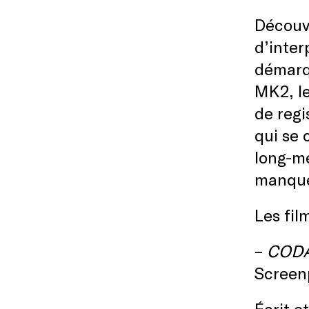
Découve
d’inter
démarqu
MK2, le
de regi
qui se 
long-mé
manque
Les fil
–
COD
Screenp
Écrit e