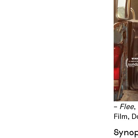
–
Flee
,
Film, D
Synop