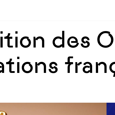
Skip to sidebar
Skip to main
tion des O
tions fran