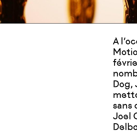
A l’o
Motio
févri
nombr
Dog, 
mette
sans 
Joel 
Delbo