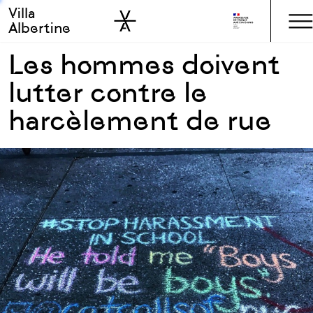
Villa
Skip to sidebar
Skip to main
Albertine
Les hommes doivent
lutter contre le
harcèlement de rue