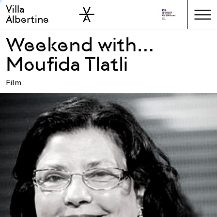
Villa
Skip to sidebar
Skip to main
Albertine
Weekend with…
Moufida Tlatli
Film