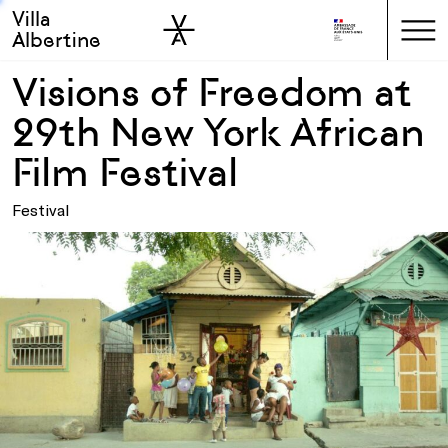
Villa
Skip to sidebar
Skip to main
Albertine
Visions of Freedom at
29th New York African
Film Festival
Festival