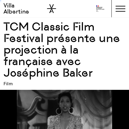
Villa
Skip to sidebar
Skip to main
Albertine
TCM Classic Film
Festival présente une
projection à la
française avec
Joséphine Baker
Film