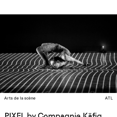
Arts de la scène
ATL
PIXEL by Compagnie Käfig