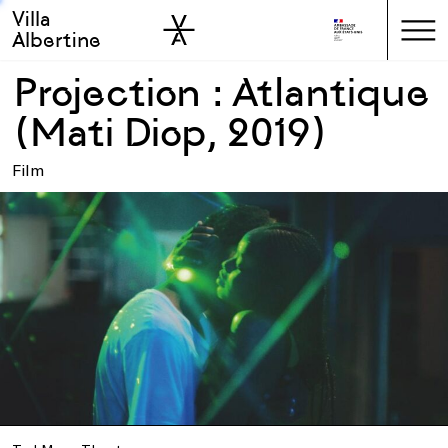
Villa
Skip to sidebar
Skip to main
Albertine
Projection : Atlantique
(Mati Diop, 2019)
Film