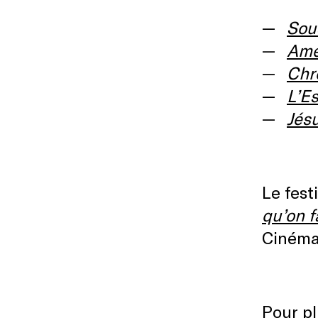
Sou
Ame
Chr
L’E
Jés
Le fest
qu’on f
Ciném
Pour pl