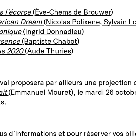
s l’écorce
(
Ève-Chems de Brouwer
)
rican Dream
(
Nicolas Polixene, Sylvain L
onique
(Ingrid Donnadieu
)
ssence
(Baptiste Chabot
)
us 2020
(Aude Thuries
)
ival proposera par ailleurs une projection
ait
(Emmanuel Mouret), le mardi 26 octobre
as.
us d’informations et pour réserver vos bille