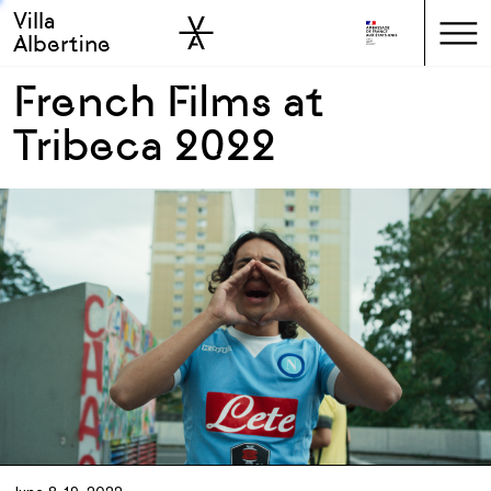
Villa
Skip to sidebar
Skip to main
Albertine
French Films at
Tribeca 2022