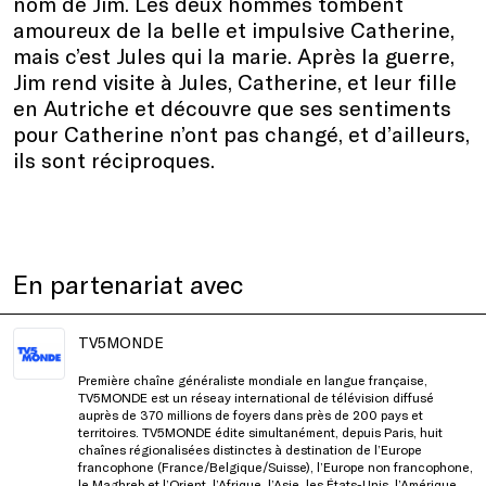
nom de Jim. Les deux hommes tombent
amoureux de la belle et impulsive Catherine,
mais c’est Jules qui la marie. Après la guerre,
Jim rend visite à Jules, Catherine, et leur fille
en Autriche et découvre que ses sentiments
pour Catherine n’ont pas changé, et d’ailleurs,
ils sont réciproques.
En partenariat avec
TV5MONDE
Première chaîne généraliste mondiale en langue française,
TV5MONDE est un réseay international de télévision diffusé
auprès de 370 millions de foyers dans près de 200 pays et
territoires. TV5MONDE édite simultanément, depuis Paris, huit
chaînes régionalisées distinctes à destination de l’Europe
francophone (France/Belgique/Suisse), l’Europe non francophone,
le Maghreb et l’Orient, l’Afrique, l’Asie, les États-Unis, l’Amérique