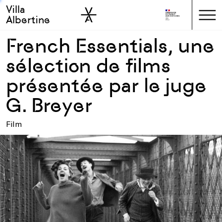
Villa
Skip to sidebar
Skip to main
Albertine
French Essentials, une
sélection de films
présentée par le juge
G. Breyer
Film