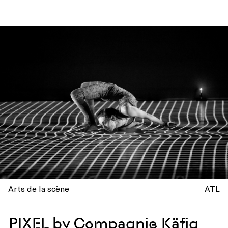
Arts de la scène
ATL
PIXEL by Compagnie Käfig