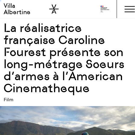
Villa
Skip to sidebar
Skip to main
Albertine
La réalisatrice
française Caroline
Fourest présente son
long-métrage Soeurs
d’armes à l’American
Cinematheque
Film