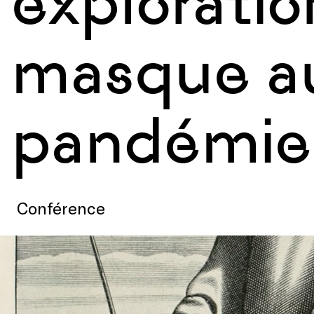
exploratio
masque a
pandémie
Conférence