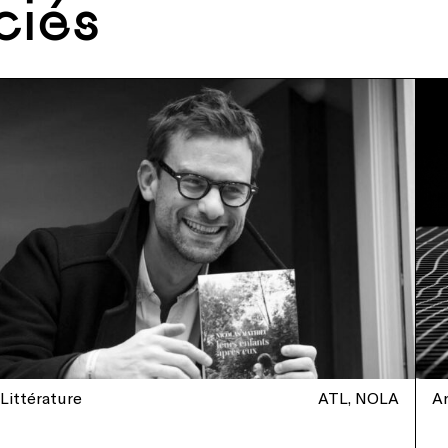
ciés
Littérature
ATL
NOLA
Ar