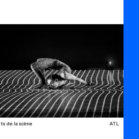
ts de la scène
ATL