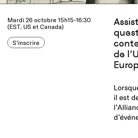
Mardi 26 octobre 15h15-16:30
Assis
(EST, US et Canada)
quest
conte
S'inscrire
de l’
Euro
Lorsque
il est 
l’Allia
d’événe