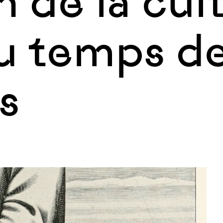
n de la cul
u temps d
s