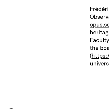
Frédéri
Observa
opus.so
heritag
Faculty
the bo
(
https
univers