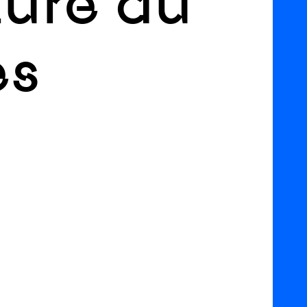
ture du
es