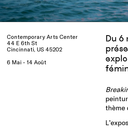
Contemporary Arts Center
Du 6 
44 E 6th St
prése
Cincinnati, US 45202
explo
6 Mai - 14 Août
fémi
Breaki
peintur
thème d
L’expo