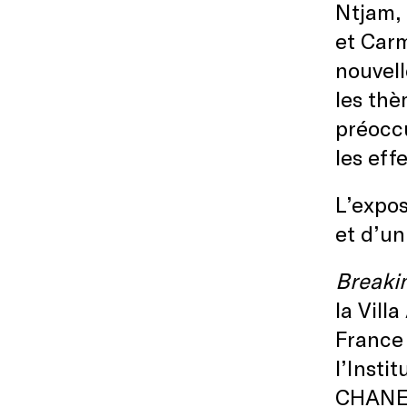
Ntjam, 
et Carm
nouvell
les thè
préoccu
les eff
L’expos
et d’un
Breaki
la Vill
France 
l’Insti
CHANEL