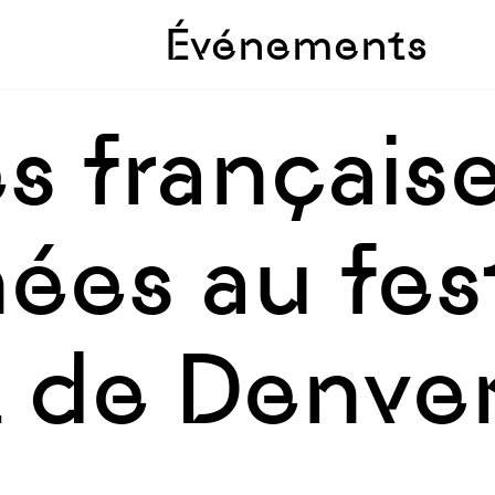
Skip to sidebar
Skip to main
Événements
s français
ées au fest
t de Denve