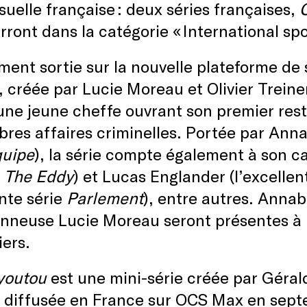
suelle française : deux séries françaises,
C
ront dans la catégorie « International spot
nt sortie sur la nouvelle plateforme de 
, créée par Lucie Moreau et Olivier Treine
une jeune cheffe ouvrant son premier res
res affaires criminelles. Portée par Ann
quipe
), la série compte également à son c
,
The Eddy
) et Lucas Englander (l’excellen
nte série
Parlement
), entre autres. Annab
nneuse Lucie Moreau seront présentes à D
liers.
youtou
est une mini-série créée par Géra
 diffusée en France sur OCS Max en sept