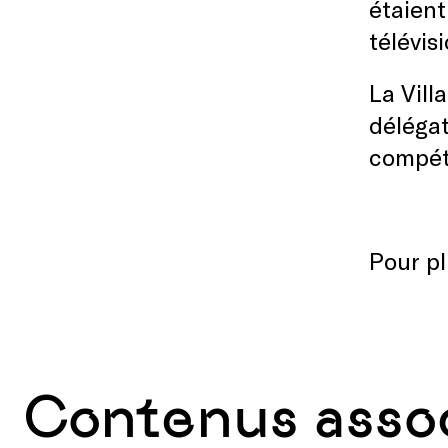
étaient
télévis
La Vill
délégat
compét
Pour pl
Contenus asso