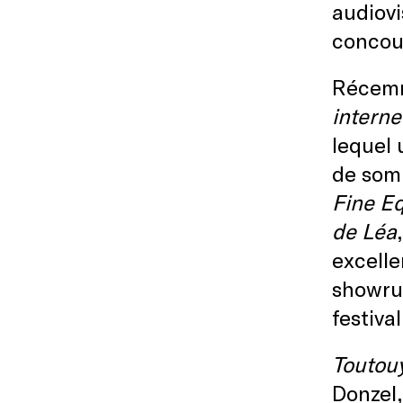
audiovi
concour
Récemme
interne
lequel 
de somb
Fine E
de Léa
excelle
showru
festiva
Toutou
Donzel,