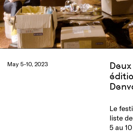
May 5-10, 2023
Deux 
éditi
Denve
Le fest
liste d
5 au 10