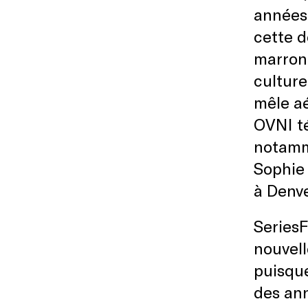
années 
cette d
marron 
culture
mêle aé
OVNI té
notamm
Sophie 
à Denve
SeriesF
nouvell
puisque
des ann