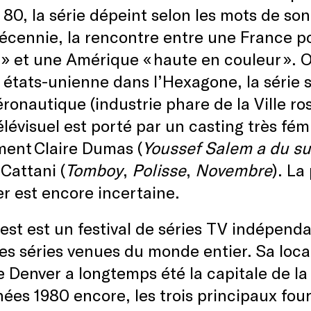
80, la série dépeint selon les mots de son
écennie, la rencontre entre une France po
» et une Amérique « haute en couleur ». O
 états-unienne dans l’Hexagone, la série 
ronautique (industrie phare de la Ville ro
lévisuel est porté par un casting très fé
ent Claire Dumas (
Youssef Salem a du s
Cattani (
Tomboy
,
Polisse
,
Novembre
). L
r est encore incertaine.
est est un festival de séries TV indépenda
es séries venues du monde entier. Sa local
 Denver a longtemps été la capitale de la t
ées 1980 encore, les trois principaux fou