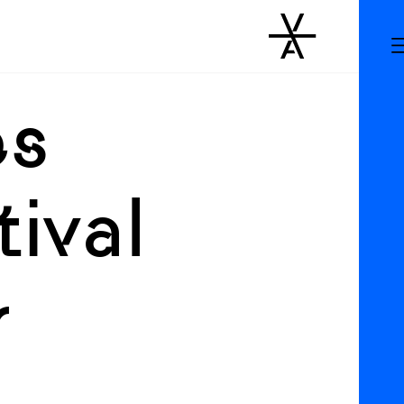
es
ival
r