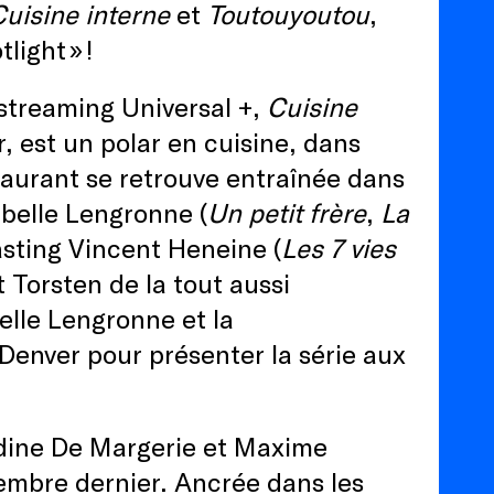
uisine interne
et
Toutouyoutou
,
light » !
streaming Universal +,
Cuisine
r, est un polar en cuisine, dans
taurant se retrouve entraînée dans
abelle Lengronne (
Un petit frère
,
La
asting Vincent Heneine (
Les 7 vies
t Torsten de la tout aussi
elle Lengronne et la
enver pour présenter la série aux
ldine De Margerie et Maxime
embre dernier. Ancrée dans les