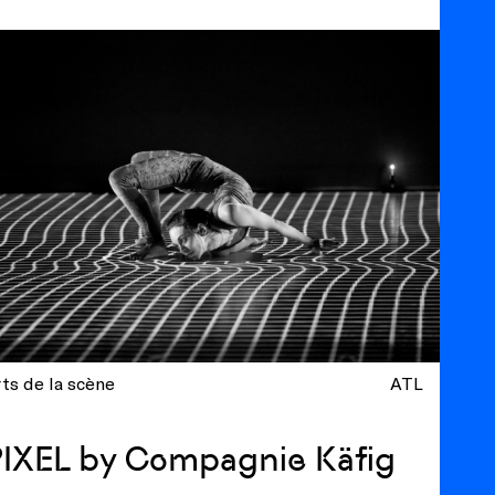
ts de la scène
ATL
IXEL by Compagnie Käfig