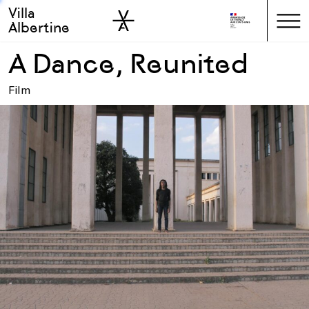
Villa
Skip to sidebar
Skip to main
Albertine
A Dance, Reunited
Film