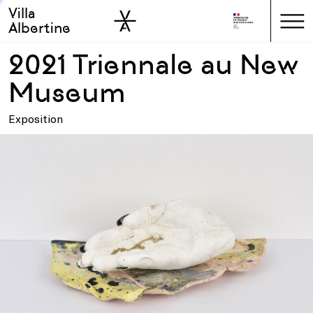
Villa
Skip to sidebar
Skip to main
Albertine
2021 Triennale au New
Museum
Exposition